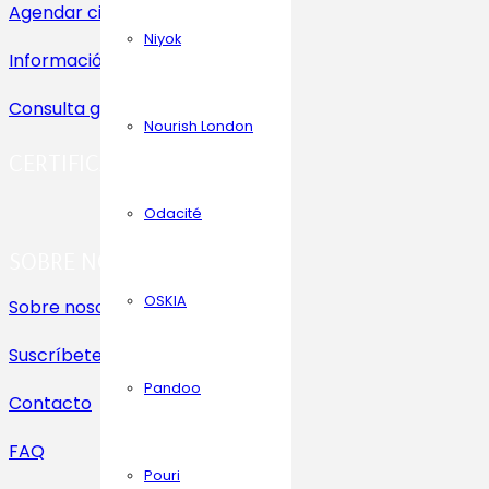
Agendar cita
Niyok
Información
Consulta gratuita
Nourish London
CERTIFICACIONES
Odacité
SOBRE NOSOTROS
OSKIA
Sobre nosotros
Suscríbete al Newsletter
Pandoo
Contacto
FAQ
Pouri