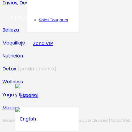
Envíos, Devoluciones y Pagos
COMPRA ONLINE
Soleil Tourjours
Belleza
Maquillaje
Zona VIP
Nutrición
Detox
(próximamente)
Wellness
Yoga y Fitness
Marcas
Privacidad
|
Cookies
|
Aviso Legal
|
Términos y condiciones
|
Mapa Web