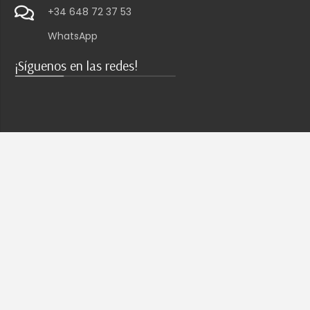
+34 648 72 37 53
WhatsApp
¡Síguenos en las redes!
WELLNESS COACHING
Agendar cita
Información
Consulta gratuita