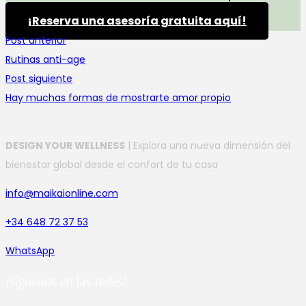
¡Reserva una asesoría gratuita aquí!
Post anterior
Rutinas anti-age
Post siguiente
Hay muchas formas de mostrarte amor propio
DESIGN YOUR WELLNESS
| Explora una nueva dimensión del
bienestar global desde el confort de tu casa
info@maikaionline.com
+34 648 72 37 53
WhatsApp
¡Síguenos en las redes!