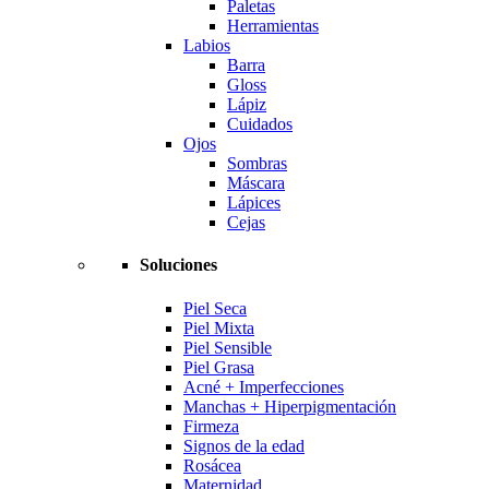
Paletas
Herramientas
Labios
Barra
Gloss
Lápiz
Cuidados
Ojos
Sombras
Máscara
Lápices
Cejas
Soluciones
Piel Seca
Piel Mixta
Piel Sensible
Piel Grasa
Acné + Imperfecciones
Manchas + Hiperpigmentación
Firmeza
Signos de la edad
Rosácea
Maternidad