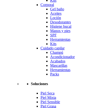
Kits
Corporal
Gel baño
Aceites
Loción
Desodorantes
Higiene bucal
Manos y pies
SPF
Herramientas
Kits
Cuidado capilar
Champú
Acondicionador
Acabados
Mascarillas
Herramientas
Packs
Soluciones
Piel Seca
Piel Mixta
Piel Sensible
Piel Grasa