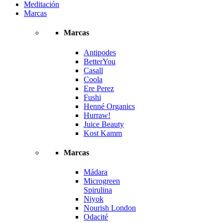
Meditación
Marcas
Marcas
Antipodes
BetterYou
Casall
Coola
Ere Perez
Fushi
Henné Organics
Hurraw!
Juice Beauty
Kost Kamm
Marcas
Mádara
Microgreen
Spirulina
Niyok
Nourish London
Odacité