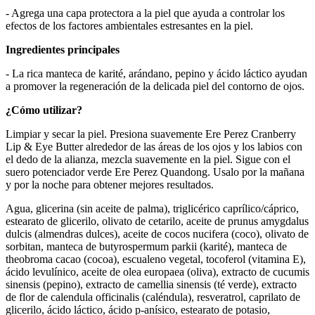
- Agrega una capa protectora a la piel que ayuda a controlar los
efectos de los factores ambientales estresantes en la piel.
Ingredientes principales
- La rica manteca de karité, arándano, pepino y ácido láctico ayudan
a promover la regeneración de la delicada piel del contorno de ojos.
¿Cómo utilizar?
Limpiar y secar la piel. Presiona suavemente Ere Perez Cranberry
Lip & Eye Butter alrededor de las áreas de los ojos y los labios con
el dedo de la alianza, mezcla suavemente en la piel. Sigue con el
suero potenciador verde Ere Perez Quandong. Usalo por la mañana
y por la noche para obtener mejores resultados.
Agua, glicerina (sin aceite de palma), triglicérico caprílico/cáprico,
estearato de glicerilo, olivato de cetarilo, aceite de prunus amygdalus
dulcis (almendras dulces), aceite de cocos nucifera (coco), olivato de
sorbitan, manteca de butyrospermum parkii (karité), manteca de
theobroma cacao (cocoa), escualeno vegetal, tocoferol (vitamina E),
ácido levulínico, aceite de olea europaea (oliva), extracto de cucumis
sinensis (pepino), extracto de camellia sinensis (té verde), extracto
de flor de calendula officinalis (caléndula), resveratrol, caprilato de
glicerilo, ácido láctico, ácido p-anísico, estearato de potasio,