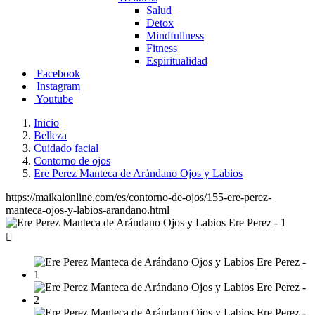
Salud
Detox
Mindfullness
Fitness
Espiritualidad
Facebook
Instagram
Youtube
Inicio
Belleza
Cuidado facial
Contorno de ojos
Ere Perez Manteca de Arándano Ojos y Labios
https://maikaionline.com/es/contorno-de-ojos/155-ere-perez-
manteca-ojos-y-labios-arandano.html
