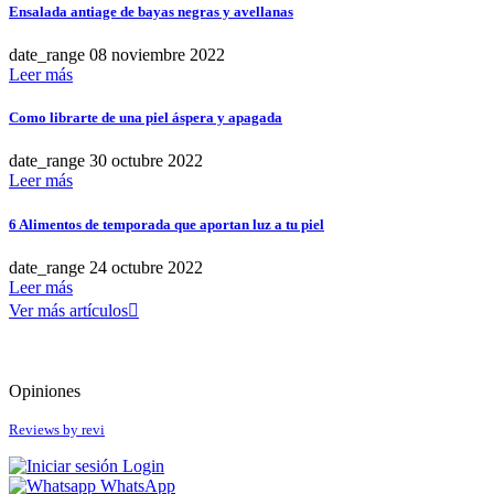
Ensalada antiage de bayas negras y avellanas
Hurraw!
Juice Beauty
Limpiar
date_range
08
noviembre
2022
Kost Kamm
Leer más
Mádara
Marcas
Microgreen Spirulina
Como librarte de una piel áspera y apagada
Niyok
Antipodes
Nourish London
BetterYou
date_range
30
octubre
2022
Odacité
Casall
Leer más
OSKIA
Coola
Pandoo
Ere Perez
6 Alimentos de temporada que aportan luz a tu piel
Puori
Fushi
Soleil Tourjours
Henné Organics
date_range
24
octubre
2022
Viridian Nutrition
Hurraw!
Leer más
Juice Beauty
Ver más artículos

más...
menos
Kost Kamm
Mádara
Precio
Microgreen Spirulina
Opiniones
Niyok
32
€
32
€
Nourish London
Reviews by
revi
Odacité
Color
OSKIA
Login
Pandoo
WhatsApp