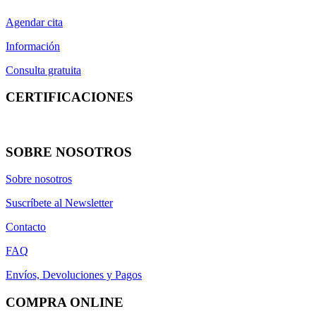
Cantidad
Agendar cita
Información
10 g
Consulta gratuita
más...
menos
CERTIFICACIONES
Novedades
Novedades
SOBRE NOSOTROS
más...
menos
Ver productos
1
Sobre nosotros
Suscríbete al Newsletter
Contacto
FAQ
Envíos, Devoluciones y Pagos
COMPRA ONLINE