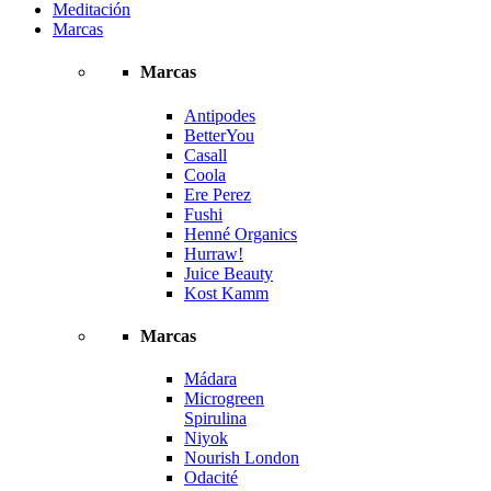
Meditación
Marcas
Marcas
Antipodes
BetterYou
Casall
Coola
Ere Perez
Fushi
Henné Organics
Hurraw!
Juice Beauty
Kost Kamm
Marcas
Mádara
Microgreen
Spirulina
Niyok
Nourish London
Odacité