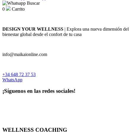
Falling Star
Buscar
Puori
Sun Halo
0
Carrito
Soleil Tourjours
Viridian Nutrition
más...
menos
más...
menos
Distintivos
DESIGN YOUR WELLNESS
| Explora una nueva dimensión del
bienestar global desde el confort de tu casa
Precio
Natural
Vegano
32
€
32
€
info@maikaionline.com
más...
menos
Color
Cantidad
Falling Star
+34 648 72 37 53
Sun Halo
WhatsApp
10 g
más...
menos
más...
menos
¡Síguenos en las redes sociales!
Distintivos
Novedades
Natural
Novedades
Vegano
más...
menos
más...
menos
Ver productos
1
WELLNESS COACHING