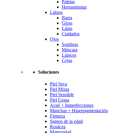
Paletas
Herramientas
Labios
Barra
Gloss
Lápiz
Cuidados
Ojos
Sombras
Máscara
Lápices
Cejas
Soluciones
Piel Seca
Piel Mixta
Piel Sensible
Piel Grasa
Acné + Imperfecciones
Manchas + Hiperpigmentación
Firmeza
Signos de la edad
Rosácea
Maternidad