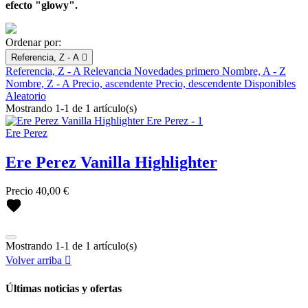
efecto "glowy".
Ordenar por:
Referencia, Z - A

Referencia, Z - A
Relevancia
Novedades primero
Nombre, A - Z
Nombre, Z - A
Precio, ascendente
Precio, descendente
Disponibles
Aleatorio
Mostrando 1-1 de 1 artículo(s)
Ere Perez
Ere Perez Vanilla Highlighter
Limpiar
Precio
40,00 €
Marcas
Antipodes
BetterYou
Mostrando 1-1 de 1 artículo(s)
Casall
Volver arriba

Coola
Ere Perez
Últimas noticias y ofertas
Fushi
Henné Organics