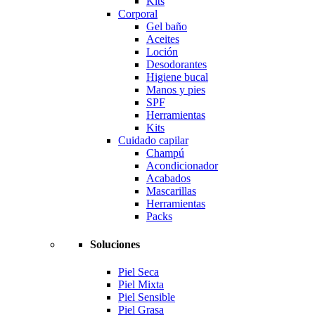
Kits
Corporal
Gel baño
Aceites
Loción
Desodorantes
Higiene bucal
Manos y pies
SPF
Herramientas
Kits
Cuidado capilar
Champú
Acondicionador
Acabados
Mascarillas
Herramientas
Packs
Soluciones
Piel Seca
Piel Mixta
Piel Sensible
Piel Grasa