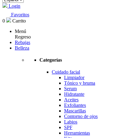
Login
Favoritos
0
Carrito
Menú
Regreso
Rebajas
Belleza
Categorías
Cuidado facial
Limpiador
Tónico y bruma
Serum
Hidratante
Aceites
Exfoliantes
Mascarillas
Contorno de ojos
Labios
SPF
Herramientas