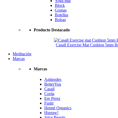
Yoga mat
Block
Gomas
Botellas
Bolsas
Producto Destacado
Casall Exercise Mat Cushion 5mm Bri
Meditación
Marcas
Marcas
Antipodes
BetterYou
Casall
Coola
Ere Perez
Fushi
Henné Organics
Hurraw!
Juice Beauty