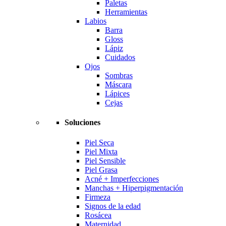
Paletas
Herramientas
Labios
Barra
Gloss
Lápiz
Cuidados
Ojos
Sombras
Máscara
Lápices
Cejas
Soluciones
Piel Seca
Piel Mixta
Piel Sensible
Piel Grasa
Acné + Imperfecciones
Manchas + Hiperpigmentación
Firmeza
Signos de la edad
Rosácea
Maternidad