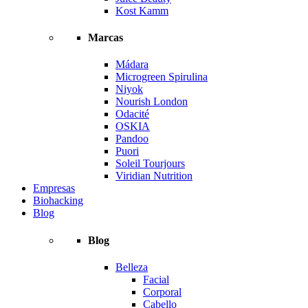
Kost Kamm
Marcas
Mádara
Microgreen Spirulina
Niyok
Nourish London
Odacité
OSKIA
Pandoo
Puori
Soleil Tourjours
Viridian Nutrition
Empresas
Biohacking
Blog
Blog
Belleza
Facial
Corporal
Cabello