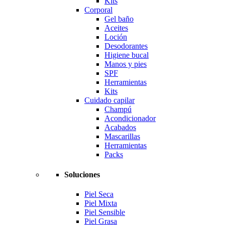
Kits
Corporal
Gel baño
Aceites
Loción
Desodorantes
Higiene bucal
Manos y pies
SPF
Herramientas
Kits
Cuidado capilar
Champú
Acondicionador
Acabados
Mascarillas
Herramientas
Packs
Soluciones
Piel Seca
Piel Mixta
Piel Sensible
Piel Grasa