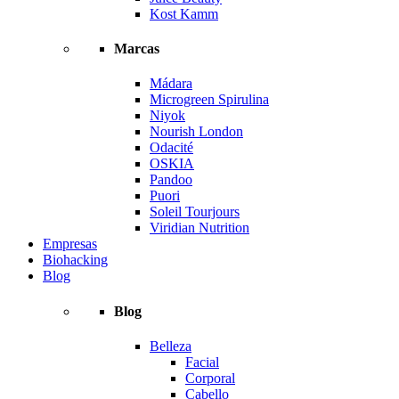
Kost Kamm
Marcas
Mádara
Microgreen Spirulina
Niyok
Nourish London
Odacité
OSKIA
Pandoo
Puori
Soleil Tourjours
Viridian Nutrition
Empresas
Biohacking
Blog
Blog
Belleza
Facial
Corporal
Cabello