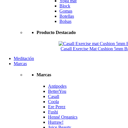
Yoga mat
Block
Gomas
Botellas
Bolsas
Producto Destacado
Casall Exercise Mat Cushion 5mm Bri
Meditación
Marcas
Marcas
Antipodes
BetterYou
Casall
Coola
Ere Perez
Fushi
Henné Organics
Hurraw!
Juice Beauty