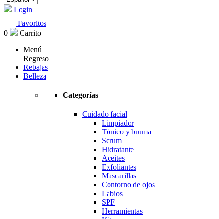
Login
Favoritos
0
Carrito
Menú
Regreso
Rebajas
Belleza
Categorías
Cuidado facial
Limpiador
Tónico y bruma
Serum
Hidratante
Aceites
Exfoliantes
Mascarillas
Contorno de ojos
Labios
SPF
Herramientas