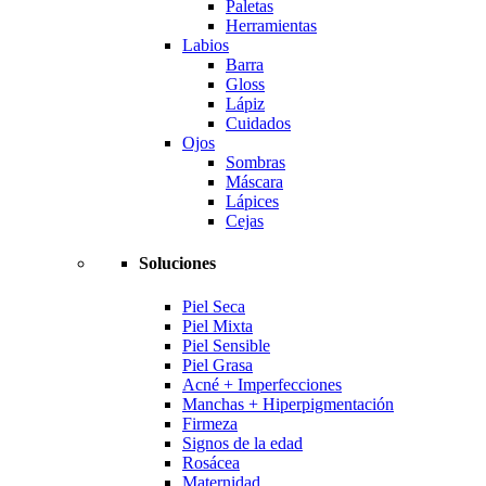
Paletas
Herramientas
Labios
Barra
Gloss
Lápiz
Cuidados
Ojos
Sombras
Máscara
Lápices
Cejas
Soluciones
Piel Seca
Piel Mixta
Piel Sensible
Piel Grasa
Acné + Imperfecciones
Manchas + Hiperpigmentación
Firmeza
Signos de la edad
Rosácea
Maternidad