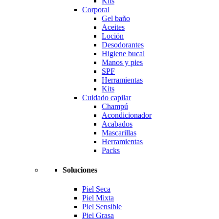
Kits
Corporal
Gel baño
Aceites
Loción
Desodorantes
Higiene bucal
Manos y pies
SPF
Herramientas
Kits
Cuidado capilar
Champú
Acondicionador
Acabados
Mascarillas
Herramientas
Packs
Soluciones
Piel Seca
Piel Mixta
Piel Sensible
Piel Grasa