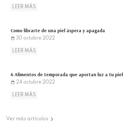
LEER MÁS
Como librarte de una piel áspera y apagada
30
octubre
2022
date_range
LEER MÁS
6 Alimentos de temporada que aportan luz a tu piel
24
octubre
2022
date_range
LEER MÁS

Ver más artículos