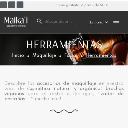
¡Envío gratuito! A partir de 60 €

HERRAMIENTAS
Inicio
Maquillaje
Facial
Herramientas
Descubre los
accesorios de maquillaje
en nuestra
web de
cosmética natural y orgánica: brochas
veganas
para el rostro o los ojos
, rizador de
pestañas...
¡Y mucho más!