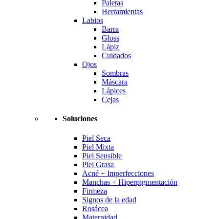
Paletas
Herramientas
Labios
Barra
Gloss
Lápiz
Cuidados
Ojos
Sombras
Máscara
Lápices
Cejas
Soluciones
Piel Seca
Piel Mixta
Piel Sensible
Piel Grasa
Acné + Imperfecciones
Manchas + Hiperpigmentación
Firmeza
Signos de la edad
Rosácea
Maternidad