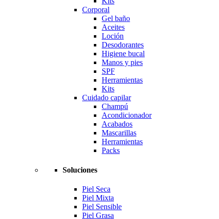
Kits
Corporal
Gel baño
Aceites
Loción
Desodorantes
Higiene bucal
Manos y pies
SPF
Herramientas
Kits
Cuidado capilar
Champú
Acondicionador
Acabados
Mascarillas
Herramientas
Packs
Soluciones
Piel Seca
Piel Mixta
Piel Sensible
Piel Grasa