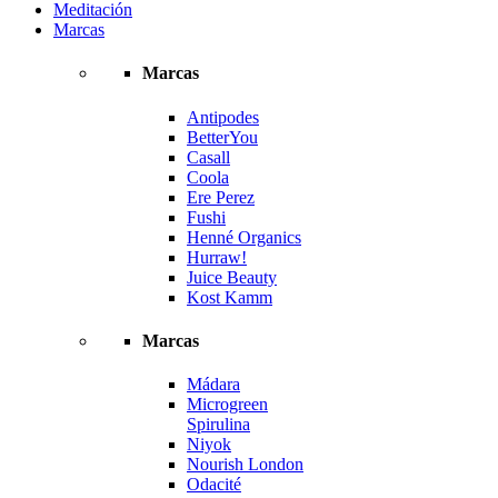
Meditación
Marcas
Marcas
Antipodes
BetterYou
Casall
Coola
Ere Perez
Fushi
Henné Organics
Hurraw!
Juice Beauty
Kost Kamm
Marcas
Mádara
Microgreen
Spirulina
Niyok
Nourish London
Odacité