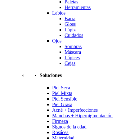
Paletas
Herramientas
Labios
Barra
Gloss
Lápiz
Cuidados
Ojos
Sombras
Máscara
Lápices
Cejas
Soluciones
Piel Seca
Piel Mixta
Piel Sensible
Piel Grasa
Acné + Imperfecciones
Manchas + Hiperpigmentación
Firmeza
Signos de la edad
Rosácea
Maternidad