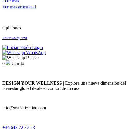
Leer más
Ver más artículos

Antipodes
BetterYou
Casall
Coola
Opiniones
Ere Perez
Reviews by
revi
Fushi
Henné Organics
Login
Hurraw!
WhatsApp
Juice Beauty
Buscar
Kost Kamm
0
Carrito
Mádara
Microgreen Spirulina
Niyok
DESIGN YOUR WELLNESS
| Explora una nueva dimensión del
Nourish London
bienestar global desde el confort de tu casa
Odacité
OSKIA
Pandoo
info@maikaionline.com
Puori
Soleil Tourjours
Viridian Nutrition
+34 648 72 37 53