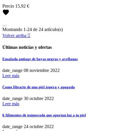
Precio
15,92 €
Mostrando 1-24 de 24 artículo(s)
Volver arriba

Últimas noticias y ofertas
Ensalada antiage de bayas negras y avellanas
Limpiar
date_range
08
noviembre
2022
Leer más
FILTRAR POR
Como librarte de una piel áspera y apagada
Block
Botellas
date_range
30
octubre
2022
Gomas
Leer más
Yoga mat
6 Alimentos de temporada que aportan luz a tu piel
más...
menos
date_range
24
octubre
2022
Marcas