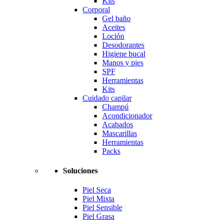
Kits
Corporal
Gel baño
Aceites
Loción
Desodorantes
Higiene bucal
Manos y pies
SPF
Herramientas
Kits
Cuidado capilar
Champú
Acondicionador
Acabados
Mascarillas
Herramientas
Packs
Soluciones
Piel Seca
Piel Mixta
Piel Sensible
Piel Grasa