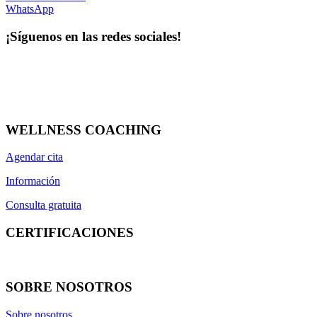
más...
menos
WhatsApp
Precio
¡Síguenos en las redes sociales!
5
€
39
€
Color
Blanco
WELLNESS COACHING
Confort Pink
Focus Beige
Agendar cita
negro
Rosa
Información
más...
menos
Consulta gratuita
Novedades
CERTIFICACIONES
Novedades
más...
menos
SOBRE NOSOTROS
Ver productos
24
Sobre nosotros