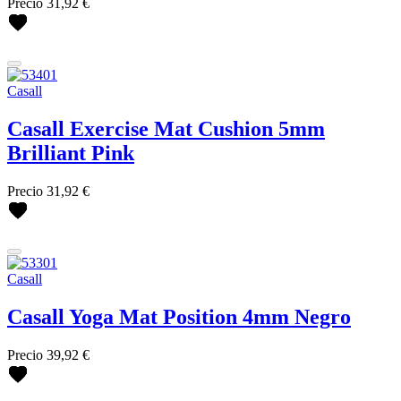
Precio
31,92 €
Antipodes
BetterYou
Casall
Coola
Ere Perez
Casall
Fushi
Henné Organics
Casall Exercise Mat Cushion 5mm
Hurraw!
Brilliant Pink
Juice Beauty
Kost Kamm
Mádara
Precio
31,92 €
Microgreen Spirulina
Niyok
Nourish London
Odacité
Casall
OSKIA
Pandoo
Casall Yoga Mat Position 4mm Negro
Puori
Soleil Tourjours
Viridian Nutrition
Precio
39,92 €
más...
menos