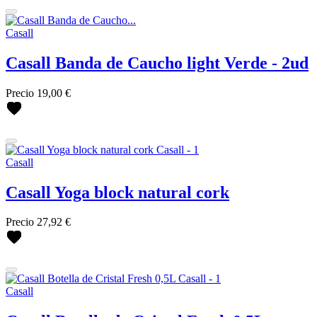
Precio
Casall
5
€
39
€
Casall Banda de Caucho light Verde - 2ud
Color
Precio
19,00 €
Blanco
Confort Pink
Focus Beige
negro
Rosa
Casall
más...
menos
Casall Yoga block natural cork
Novedades
Precio
27,92 €
Novedades
más...
menos
Ver productos
24
Casall