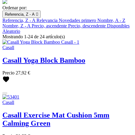
Ordenar por:
Referencia, Z - A

Referencia, Z - A
Relevancia
Novedades primero
Nombre, A - Z
Nombre, Z - A
Precio, ascendente
Precio, descendente
Disponibles
Aleatorio
Mostrando 1-24 de 24 artículo(s)
Casall
Casall Yoga Block Bamboo
Limpiar
Precio
27,92 €
FILTRAR POR
Block
Botellas
Gomas
Casall
Yoga mat
Casall Exercise Mat Cushion 5mm
más...
menos
Calming Green
Marcas