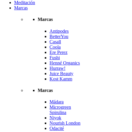
Meditación
Marcas
Marcas
Antipodes
BetterYou
Casall
Coola
Ere Perez
Fushi
Henné Organics
Hurraw!
Juice Beauty
Kost Kamm
Marcas
Mádara
Microgreen
Spirulina
Niyok
Nourish London
Odacité