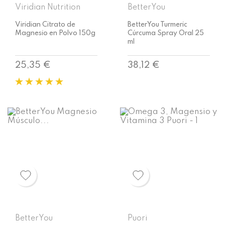
Viridian Nutrition
BetterYou
Viridian Citrato de
BetterYou Turmeric
Magnesio en Polvo 150g
Cúrcuma Spray Oral 25
ml
Precio
Precio
25,35 €
38,12 €
BetterYou
Puori