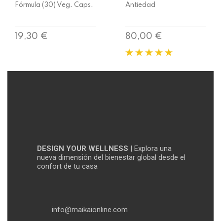
Fórmula (30) Veg. Caps.
Antiedad
Precio
Precio
19,30 €
80,00 €
DESIGN YOUR WELLNESS
| Explora una
nueva dimensión del bienestar global desde el
confort de tu casa
info@maikaionline.com