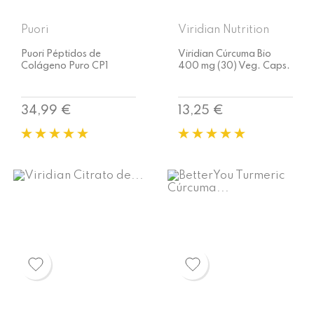
Puori
Viridian Nutrition
Puori Péptidos de
Viridian Cúrcuma Bio
Colágeno Puro CP1
400 mg (30) Veg. Caps.
Precio
Precio
34,99 €
13,25 €