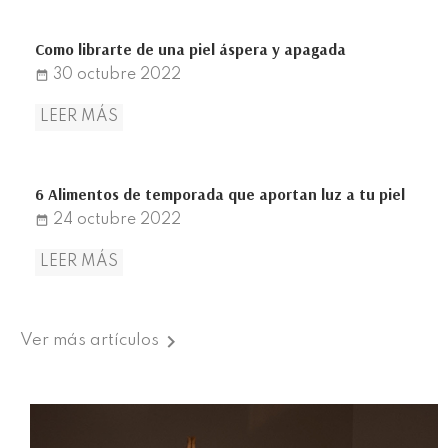
Como librarte de una piel áspera y apagada
30
octubre
2022
date_range
LEER MÁS
6 Alimentos de temporada que aportan luz a tu piel
24
octubre
2022
date_range
LEER MÁS

Ver más artículos