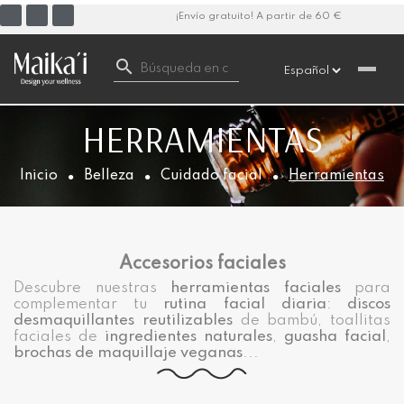
¡Envío gratuito! A partir de 60 €

HERRAMIENTAS
Inicio
Belleza
Cuidado facial
Herramientas
Accesorios faciales
Descubre nuestras
herramientas faciales
para
complementar tu
rutina facial diaria
:
discos
desmaquillantes reutilizables
de bambú, toallitas
faciales de
ingredientes naturales
,
guasha facial
,
brochas de maquillaje veganas
...