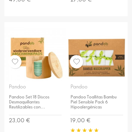
49,00 €
27,00 €
Pandoo
Pandoo
Pandoo Set 18 Discos
Pandoo Toallitas Bambu
Desmaquillantes
Piel Sensible Pack 6
Reutilizables con...
Hipoalergénicas
Precio
Precio
23,00 €
19,00 €