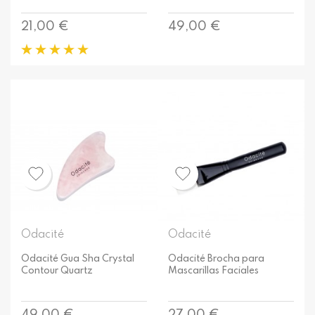
Precio
Precio
21,00 €
49,00 €
Odacité
Odacité
Odacité Gua Sha Crystal
Odacité Brocha para
Contour Quartz
Mascarillas Faciales
Precio
Precio