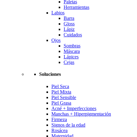
Paletas
Herramientas
Labios
Barra
Gloss
Lápiz
Cuidados
Ojos
Sombras
Máscara
Lápices
Cejas
Soluciones
Piel Seca
Piel Mixta
Piel Sensible
Piel Grasa
Acné + Imperfecciones
Manchas + Hiperpigmentación
Firmeza
Signos de la edad
Rosácea
Maternidad