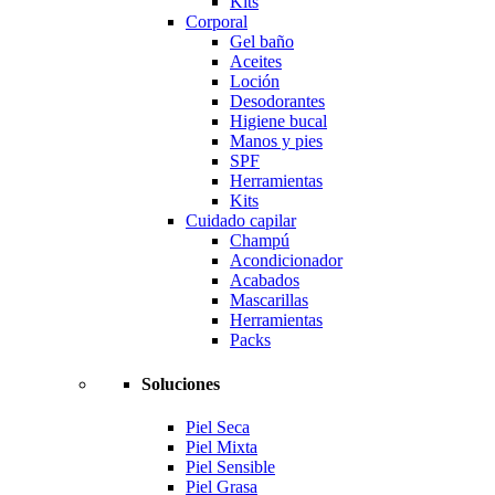
Kits
Corporal
Gel baño
Aceites
Loción
Desodorantes
Higiene bucal
Manos y pies
SPF
Herramientas
Kits
Cuidado capilar
Champú
Acondicionador
Acabados
Mascarillas
Herramientas
Packs
Soluciones
Piel Seca
Piel Mixta
Piel Sensible
Piel Grasa