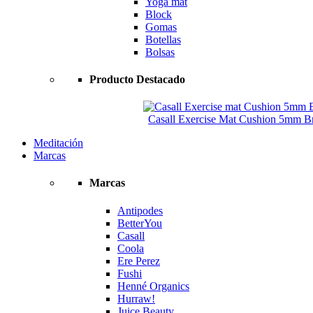
Yoga mat
Block
Gomas
Botellas
Bolsas
Producto Destacado
Casall Exercise Mat Cushion 5mm Bri
Meditación
Marcas
Marcas
Antipodes
BetterYou
Casall
Coola
Ere Perez
Fushi
Henné Organics
Hurraw!
Juice Beauty