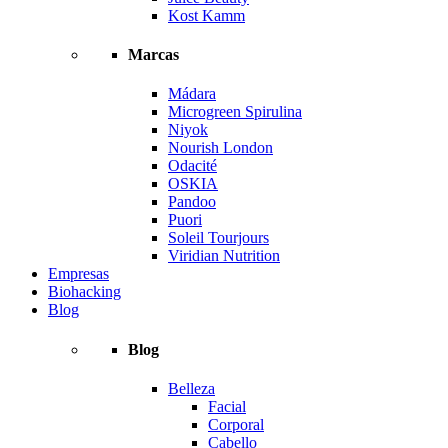
Kost Kamm
Marcas
Mádara
Microgreen Spirulina
Niyok
Nourish London
Odacité
OSKIA
Pandoo
Puori
Soleil Tourjours
Viridian Nutrition
Empresas
Biohacking
Blog
Blog
Belleza
Facial
Corporal
Cabello