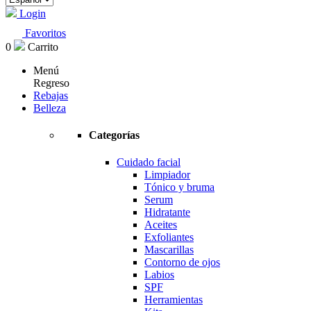
Login
Favoritos
0
Carrito
Menú
Regreso
Rebajas
Belleza
Categorías
Cuidado facial
Limpiador
Tónico y bruma
Serum
Hidratante
Aceites
Exfoliantes
Mascarillas
Contorno de ojos
Labios
SPF
Herramientas