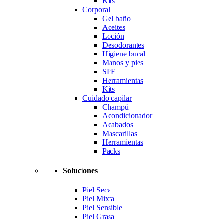
Kits
Corporal
Gel baño
Aceites
Loción
Desodorantes
Higiene bucal
Manos y pies
SPF
Herramientas
Kits
Cuidado capilar
Champú
Acondicionador
Acabados
Mascarillas
Herramientas
Packs
Soluciones
Piel Seca
Piel Mixta
Piel Sensible
Piel Grasa