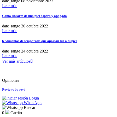
date_range
08
noviembre
2022
Leer más
Como librarte de una piel áspera y apagada
date_range
30
octubre
2022
Leer más
6 Alimentos de temporada que aportan luz a tu piel
date_range
24
octubre
2022
Leer más
Ver más artículos

Opiniones
Reviews by
revi
Login
WhatsApp
Buscar
0
Carrito