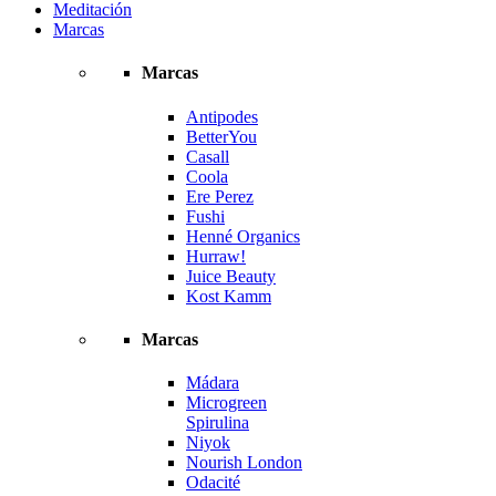
Meditación
Marcas
Marcas
Antipodes
BetterYou
Casall
Coola
Ere Perez
Fushi
Henné Organics
Hurraw!
Juice Beauty
Kost Kamm
Marcas
Mádara
Microgreen
Spirulina
Niyok
Nourish London
Odacité