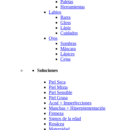
Paletas
Herramientas
Labios
Barra
Gloss
Lápiz
Cuidados
Ojos
Sombras
Máscara
Lápices
Cejas
Soluciones
Piel Seca
Piel Mixta
Piel Sensible
Piel Grasa
Acné + Imperfecciones
Manchas + Hiperpigmentación
Firmeza
Signos de la edad
Rosácea
Maternidad