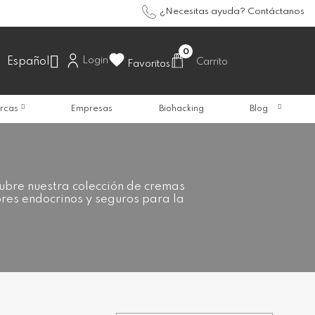
¿Necesitas ayuda? Contáctanos
0

Login
Español
Carrito
Favoritos
rcas
Empresas
Biohacking
Blog
ubre nuestra colección de cremas
tores endocrinos y seguros para la