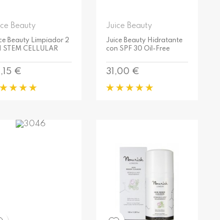
ice Beauty
Juice Beauty
ce Beauty Limpiador 2
Juice Beauty Hidratante
 1 STEM CELLULAR
con SPF 30 Oil-Free
ecio
Precio
,15 €
31,00 €