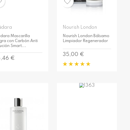
dara
Nourish London
dara Mascarilla
Nourish London Bálsamo
gra con Carbón Anti
Limpiador Regenerador
ución Smart...
Precio
35,00 €
ecio
,46 €