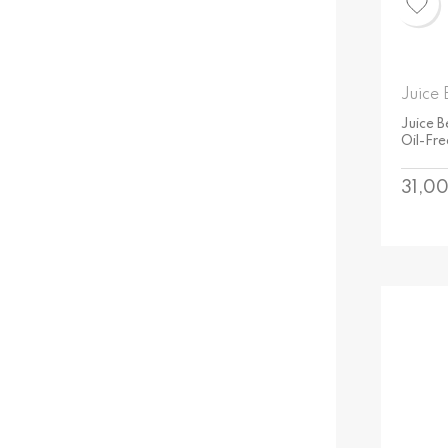
Juice 
Juice 
Oil-Fre
Preci
31,0