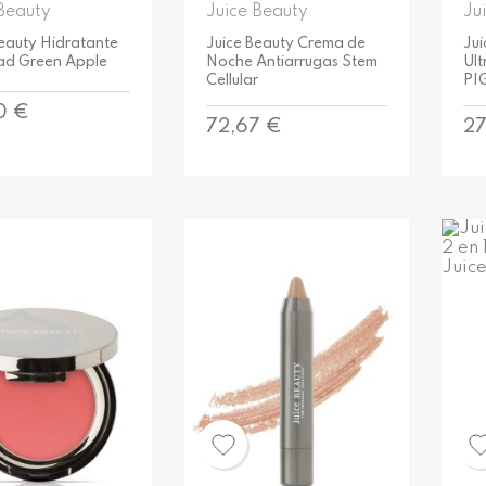
Beauty
Juice Beauty
Ju
Beauty Hidratante
Juice Beauty Crema de
Ju
ad Green Apple
Noche Antiarrugas Stem
Ul
Cellular
PI
o
0 €
Precio
Pr
72,67 €
27