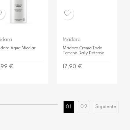
dara
Mádara
dara Agua Micelar
Mádara Crema Todo
Terreno Daily Defense
ecio
Precio
,99 €
17,90 €
01
02
Siguiente