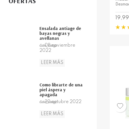
OFERTAS
Desmaq
Preci
19,9
Ensalada antiage de
bayas negras y
avellanas
08
noviembre
date_range
2022
LEER MÁS
Como librarte de una
piel áspera y
apagada
30
octubre
2022
date_range
LEER MÁS