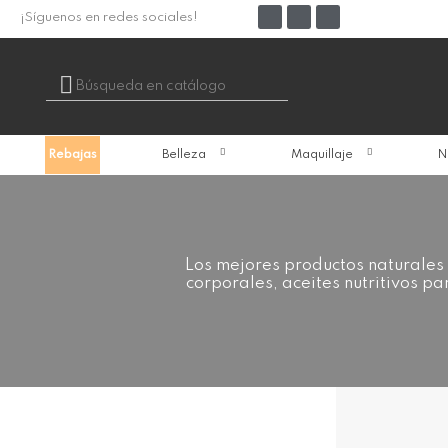
¡Síguenos en redes sociales!

Rebajas
Belleza
Maquillaje
N
Los mejores productos naturales
corporales, aceites nutritivos pa