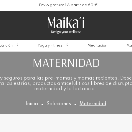
¡Envío gratuito! A partir de 60 €
utrición
Yoga y Fitness
Meditación
Ma
MATERNIDAD
 y seguros para las pre-mamas y mamas recientes. Desc
ra las estrías, productos anticeluliticos libres de disrup
maternidad y la lactancia.
Inicio
Soluciones
Maternidad