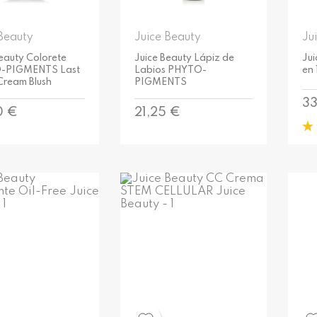
Beauty
Juice Beauty
Ju
eauty Colorete
Juice Beauty Lápiz de
Jui
-PIGMENTS Last
Labios PHYTO-
en
Cream Blush
PIGMENTS
Pr
33
o
Precio
0 €
21,25 €