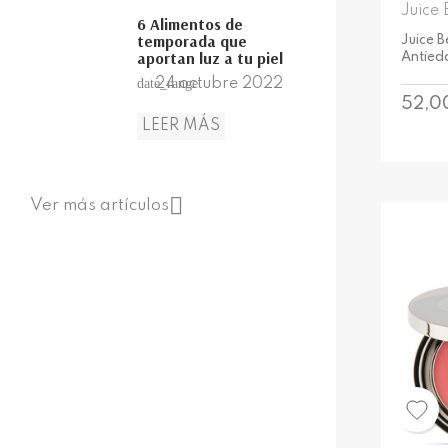
Juice 
6 Alimentos de
temporada que
Juice 
aportan luz a tu piel
Antied
24
octubre
2022
date_range
Preci
52,0
LEER MÁS

Ver más artículos