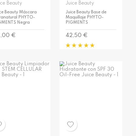
ice Beauty
Juice Beauty
ice Beauty Máscara
Juice Beauty Base de
tranatural PHYTO-
Maquillaje PHYTO-
GMENTS Negra
PIGMENTS
ecio
Precio
,00 €
42,50 €