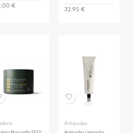
ecio
2,00 €
Precio
32,95 €
dara
Antipodes
dara Mascarilla FEED
Antipodes Limpiador