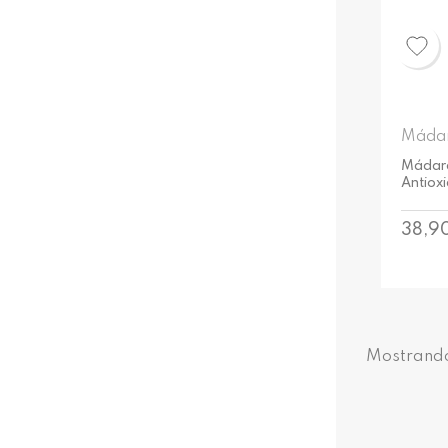
Máda
Mádara
Antioxi
Preci
38,9
Mostrando 