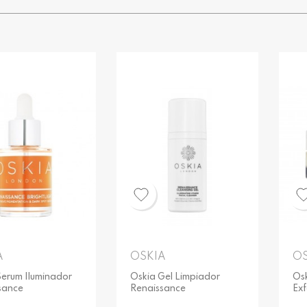
A
OSKIA
OS
Serum Iluminador
Oskia Gel Limpiador
Os
sance
Renaissance
Exf