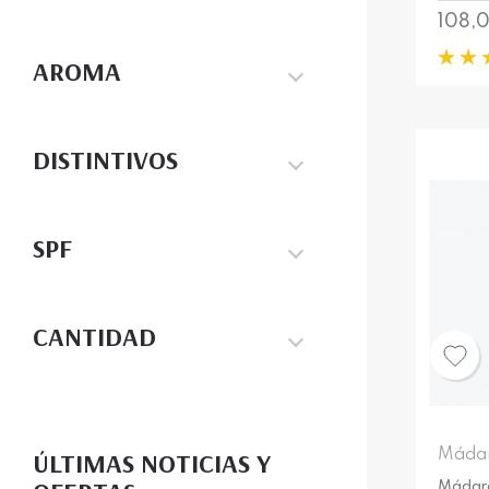
Preci
108,
AROMA
DISTINTIVOS
SPF
CANTIDAD
ÚLTIMAS NOTICIAS Y
Máda
Mádara