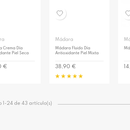
ra
Mádara
Má
 Crema Día
Mádara Fluido Día
Má
dante Piel Seca
Antioxidante Piel Mixta
o
Precio
Pr
0 €
38,90 €
14
1-24 de 43 artículo(s)