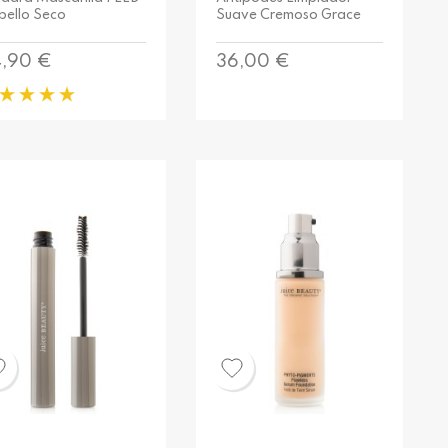
bello Seco
Suave Cremoso Grace
ecio
Precio
,90 €
36,00 €