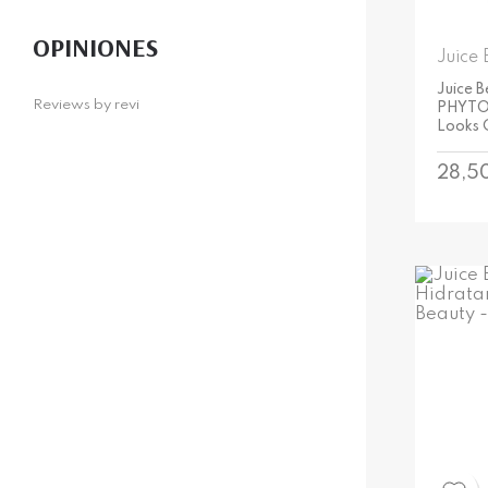
OPINIONES
Juice 
Juice B
Reviews by
revi
PHYTO
Looks 
Preci
28,5