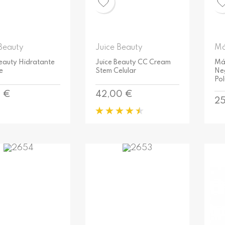
Beauty
Juice Beauty
Má
Beauty Hidratante
Juice Beauty CC Cream
Má
e
Stem Celular
Ne
Pol
o
Precio
0 €
42,00 €
Pr
25