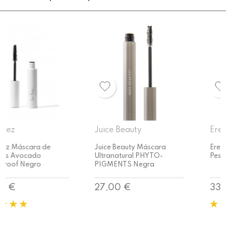
Juice Beauty
Ere Perez
Juice Beauty Máscara
Ere Perez Máscara de
Ultranatural PHYTO-
Pestañas Natural Almond
PIGMENTS Negra
Precio
Precio
27,00 €
33,00 €