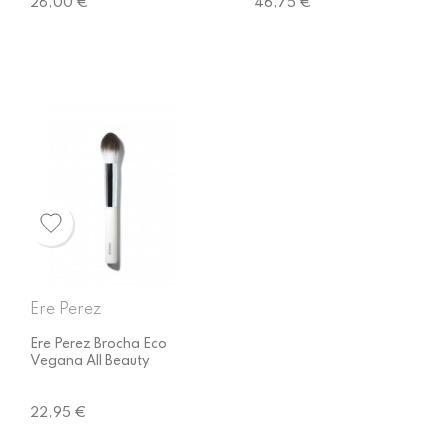
Precio
Precio
28,00 €
46,75 €
Ere Perez
Ere Perez Brocha Eco
Vegana All Beauty
Precio
22,95 €