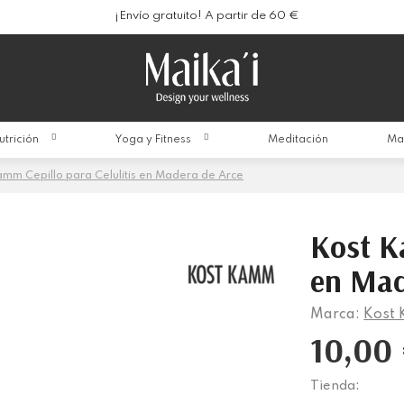
¡Envío gratuito! A partir de 60 €
utrición
Yoga y Fitness
Meditación
Ma
mm Cepillo para Celulitis en Madera de Arce
Kost K
en Mad
Marca:
Kost
10,00
Tienda: