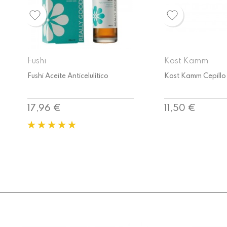
Kost Kamm
Fushi
Kost Kamm Cepillo de Baño
Fushi Aceite Anticel
Precio
Precio
11,50 €
17,96 €