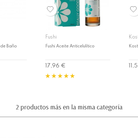
Kost Kamm
Fus
ulítico
Kost Kamm Cepillo de Baño
Fush
Precio
Pre
11,50 €
17,
2 productos más en la misma categoría