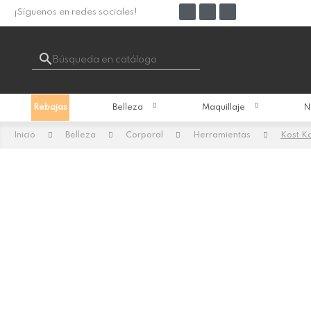
¡Síguenos en redes sociales!

Rebajas
Belleza
Maquillaje
N
Inicio
Belleza
Corporal
Herramientas
Kost Ka