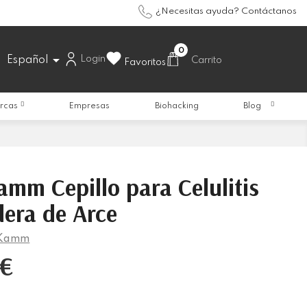
¿Necesitas ayuda? Contáctanos
0

Login
Español
Carrito
Favoritos
rcas
Empresas
Biohacking
Blog
amm Cepillo para Celulitis
era de Arce
 Kamm
 €