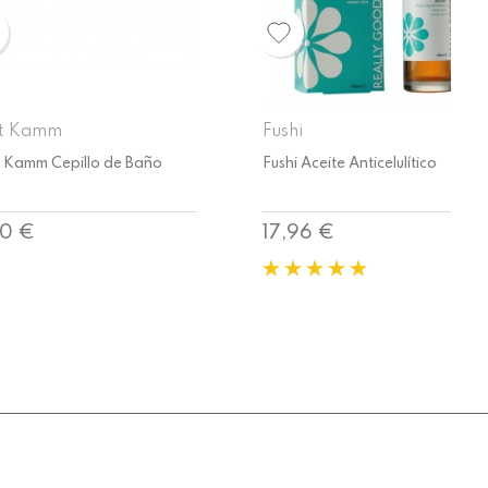
hi
Kost Kamm
i Aceite Anticelulítico
Kost Kamm Cepillo de Baño
cio
Precio
96 €
11,50 €