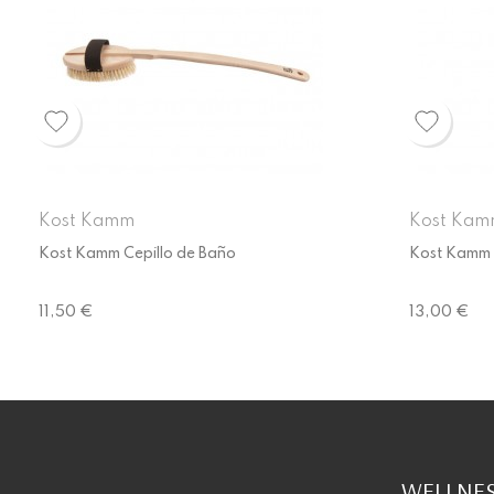
Kost Kamm
Kost Ka
Kost Kamm Cepillo de Baño
Kost Kamm 
Precio
Precio
11,50 €
13,00 €
WELLNES