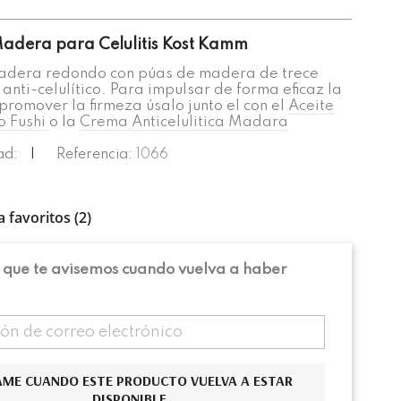
Madera para Celulitis Kost Kamm
madera redondo con púas de madera de trece
nti-celulítico. Para impulsar de forma eficaz la
 promover la firmeza úsalo junto el con el
Aceite
co Fushi
o la
Crema Anticelulitica Madara
ad:
|
Referencia:
1066
a favoritos (
2
)
 que te avisemos cuando vuelva a haber
AME CUANDO ESTE PRODUCTO VUELVA A ESTAR
DISPONIBLE