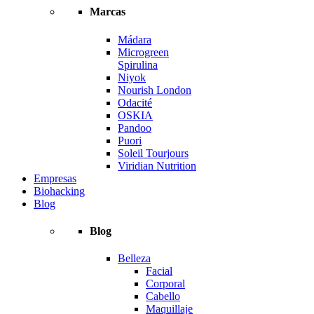
Marcas
Mádara
Microgreen
Spirulina
Niyok
Nourish London
Odacité
OSKIA
Pandoo
Puori
Soleil Tourjours
Viridian Nutrition
Empresas
Biohacking
Blog
Blog
Belleza
Facial
Corporal
Cabello
Maquillaje