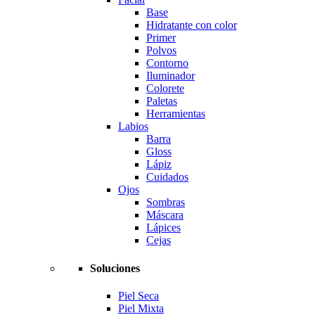
Base
Hidratante con color
Primer
Polvos
Contorno
Iluminador
Colorete
Paletas
Herramientas
Labios
Barra
Gloss
Lápiz
Cuidados
Ojos
Sombras
Máscara
Lápices
Cejas
Soluciones
Piel Seca
Piel Mixta