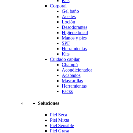
Kits
Corporal
Gel baño
Aceites
Loción
Desodorantes
Higiene bucal
Manos y pies
SPF
Herramientas
Kits
Cuidado capilar
Champú
Acondicionador
Acabados
Mascarillas
Herramientas
Packs
Soluciones
Piel Seca
Piel Mixta
Piel Sensible
Piel Grasa