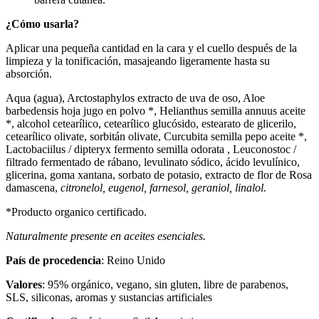
¿Cómo usarla?
Aplicar una pequeña cantidad en la cara y el cuello después de la
limpieza y la tonificación, masajeando ligeramente hasta su
absorción.
Aqua (agua), Arctostaphylos extracto de uva de oso, Aloe
barbedensis hoja jugo en polvo *, Helianthus semilla annuus aceite
*, alcohol cetearílico, cetearílico glucósido, estearato de glicerilo,
cetearílico olivate, sorbitán olivate, Curcubita semilla pepo aceite *,
Lactobaciilus / dipteryx fermento semilla odorata , Leuconostoc /
filtrado fermentado de rábano, levulinato sódico, ácido levulínico,
glicerina, goma xantana, sorbato de potasio, extracto de flor de Rosa
damascena,
citronelol, eugenol, farnesol, geraniol, linalol.
*Producto organico certificado.
Naturalmente presente en aceites esenciales.
País de procedencia
: Reino Unido
Valores
: 95% orgánico, vegano, sin gluten, libre de parabenos,
SLS, siliconas, aromas y sustancias artificiales