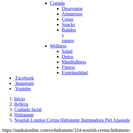
Comida
Desayunos
Almuerzos
Cenas
Snacks
Batidos
y
zumos
Wellness
Salud
Detox
Mindfullness
Fitness
Espiritualidad
Facebook
Instagram
Youtube
Inicio
Belleza
Cuidado facial
Hidratante
Nourish London Crema Hidratante Iluminadora Piel Apagada
https://maikaionline.com/es/hidratante/324-nourish-crema-hidratante-