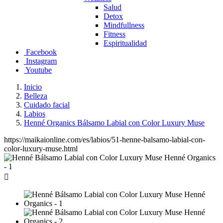
Salud
Detox
Mindfullness
Fitness
Espiritualidad
Facebook
Instagram
Youtube
Inicio
Belleza
Cuidado facial
Labios
Henné Organics Bálsamo Labial con Color Luxury Muse
https://maikaionline.com/es/labios/51-henne-balsamo-labial-con-
color-luxury-muse.html
