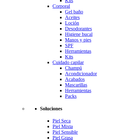
Kits
Corporal
Gel baño
Aceites
Loción
Desodorantes
Higiene bucal
Manos y pies
SPF
Herramientas
Kits
Cuidado capilar
Champú
Acondicionador
Acabados
Mascarillas
Herramientas
Packs
Soluciones
Piel Seca
Piel Mixta
Piel Sensible
Piel Grasa