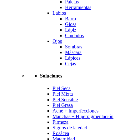
Paletas
Herramientas
Labios
Barra
Gloss
Lápiz
Cuidados
Ojos
Sombras
Máscara
Lápices
Cejas
Soluciones
Piel Seca
Piel Mixta
Piel Sensible
Piel Grasa
Acné + Imperfecciones
Manchas + Hiperpigmentación
Firmeza
Signos de la edad
Rosácea
Maternidad