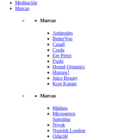
Meditación
Marcas
Marcas
Antipodes
BetterYou
Casall
Coola
Ere Perez
Fushi
Henné Organics
Hurraw!
Juice Beauty
Kost Kamm
Marcas
Mádara
Microgreen
Spirulina
Niyok
Nourish London
Odacité