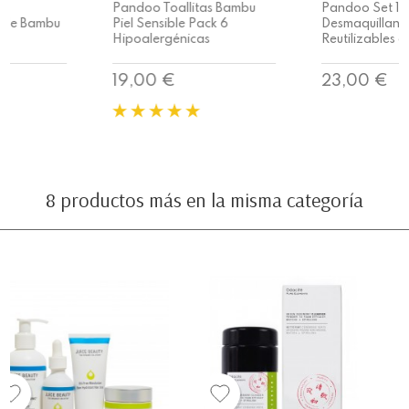
Pandoo Toallitas Bambu
Pandoo Set 18 Discos
Piel Sensible Pack 6
Desmaquillantes
Hipoalergénicas
Reutilizables con...
Precio
Precio
19,00 €
23,00 €
8 productos más en la misma categoría