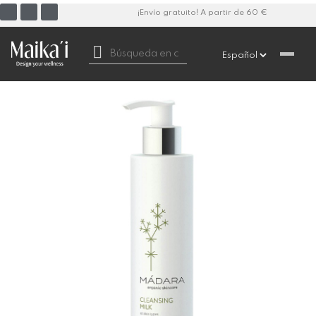
¡Envío gratuito! A partir de 60 €
