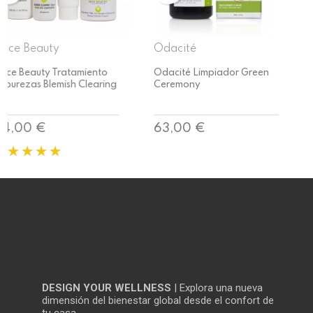
Odacité
Mádara
Odacité Limpiador Green
Mádara Agua Micelar
Ceremony
Precio
Precio
63,00 €
14,99 €
DESIGN YOUR WELLNESS
| Explora una nueva
dimensión del bienestar global desde el confort de
tu casa