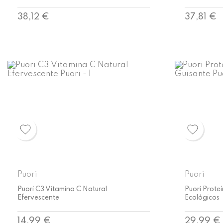
Precio
Precio
38,12 €
37,81 €
Puori
Puori
Puori C3 Vitamina C Natural
Puori Prote
Efervescente
Ecológicos
Precio
Precio
14,99 €
29,99 €