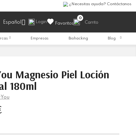
¿Necesitas ayuda? Contáctanos
0

Login
Español
Carrito
Favoritos
rcas
Empresas
Biohacking
Blog
You Magnesio Piel Loción
al 180ml
rYou
€