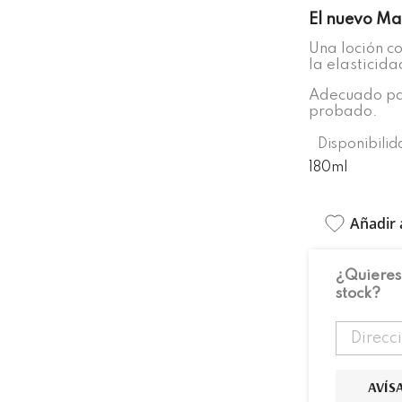
El nuevo Ma
Una loción c
la elasticida
Adecuado pa
probado.
Disponibilid
180ml
Añadir 
¿Quieres
stock?
AVÍS