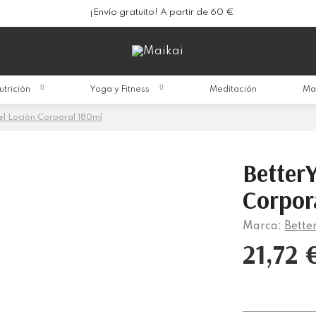
¡Envío gratuito! A partir de 60 €
utrición
Yoga y Fitness
Meditación
Ma
el Loción Corporal 180ml
Better
Corpor
Marca:
Bette
21,72 