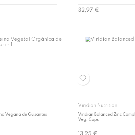
Precio
32,97 €
Viridian Nutrition
ína Vegana de Guisantes
Viridian Balanced Zinc Compl
Veg. Caps
Precio
13,25 €