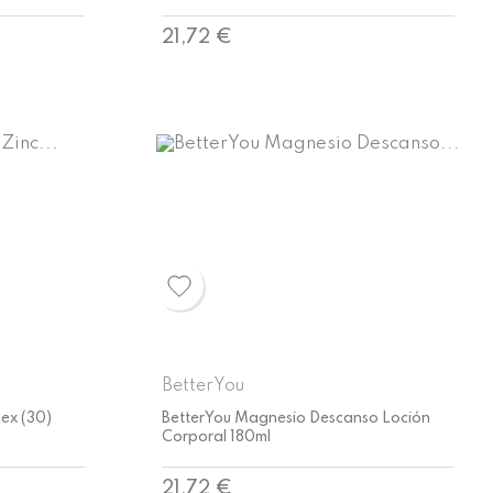
Precio
21,72 €
BetterYou
ex (30)
BetterYou Magnesio Descanso Loción
Corporal 180ml
Precio
21,72 €