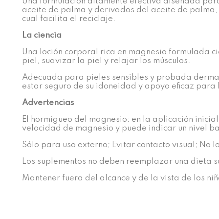
Una formulación altamente efectiva diseñada para 
aceite de palma y derivados del aceite de palma, 
cual facilita el reciclaje.
La ciencia
Una loción corporal rica en magnesio formulada ci
piel, suavizar la piel y relajar los músculos.
Adecuada para pieles sensibles y probada derma
estar seguro de su idoneidad y apoyo eficaz para 
Advertencias
El hormigueo del magnesio: en la aplicación inicia
velocidad de magnesio y puede indicar un nivel baj
Sólo para uso externo; Evitar contacto visual; No l
Los suplementos no deben reemplazar una dieta sal
Mantener fuera del alcance y de la vista de los niñ