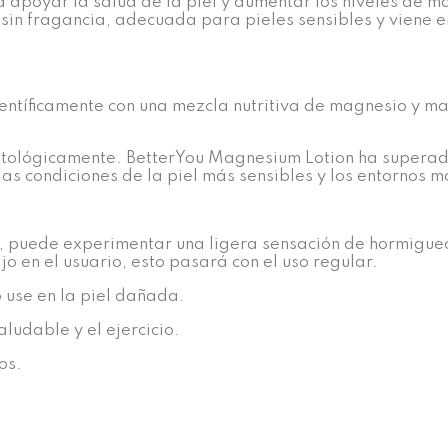
apoyar la salud de la piel y aumentar los niveles de ma
sin fragancia, adecuada para pieles sensibles y viene e
entíficamente con una mezcla nutritiva de magnesio y ma
tológicamente. BetterYou Magnesium Lotion ha superad
las condiciones de la piel más sensibles y los entornos 
l, puede experimentar una ligera sensación de hormigueo.
o en el usuario, esto pasará con el uso regular.
o use en la piel dañada.
udable y el ejercicio.
os.