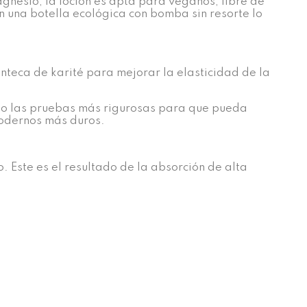
gnesio, la loción es apta para veganos, libre de
n una botella ecológica con bomba sin resorte lo
nteca de karité para mejorar la elasticidad de la
o las pruebas más rigurosas para que pueda
modernos más duros.
 Este es el resultado de la absorción de alta