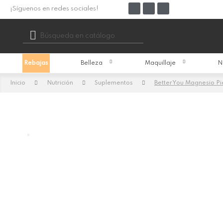
¡Síguenos en redes sociales!

Rebajas
Belleza
Maquillaje
N
Inicio
Nutrición
Suplementos
BetterYou Magnesio Pi