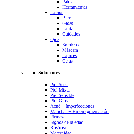
Paletas
Herramientas
Labios
Barra
Gloss
Lápiz
Cuidados
Ojos
Sombras
Máscara
Lápices
Cejas
Soluciones
Piel Seca
Piel Mixta
Piel Sensible
Piel Grasa
Acné + Imperfecciones
Manchas + Hiperpigmentación
Firmeza
Signos de la edad
Rosácea
Maternidad