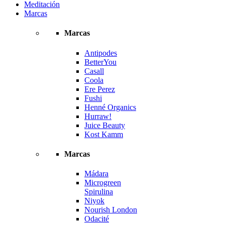
Meditación
Marcas
Marcas
Antipodes
BetterYou
Casall
Coola
Ere Perez
Fushi
Henné Organics
Hurraw!
Juice Beauty
Kost Kamm
Marcas
Mádara
Microgreen
Spirulina
Niyok
Nourish London
Odacité