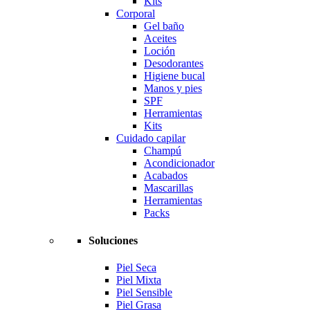
Kits
Corporal
Gel baño
Aceites
Loción
Desodorantes
Higiene bucal
Manos y pies
SPF
Herramientas
Kits
Cuidado capilar
Champú
Acondicionador
Acabados
Mascarillas
Herramientas
Packs
Soluciones
Piel Seca
Piel Mixta
Piel Sensible
Piel Grasa