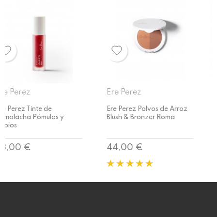
Ere Perez
Ere Perez
Ere Perez Polvos de Arroz
Ere Perez Bálsamo Labial y
Blush & Bronzer Roma
Colorete Carrot Colour Pot
Precio
Precio
44,00 €
22,95 €