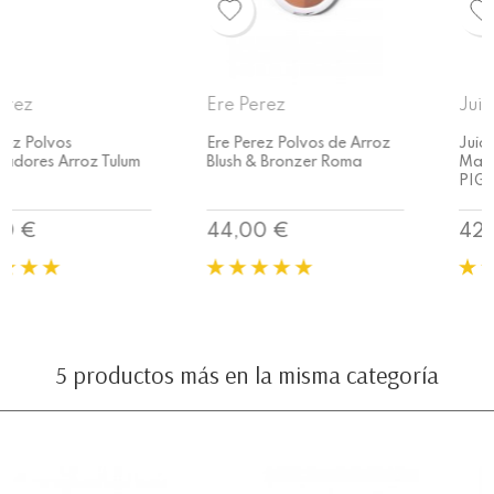
Ere Perez
Juice Beauty
Ere Perez Polvos de Arroz
Juice Beauty Base de
Blush & Bronzer Roma
Maquillaje PHYTO-
PIGMENTS
Precio
Precio
44,00 €
42,50 €
5 productos más en la misma categoría