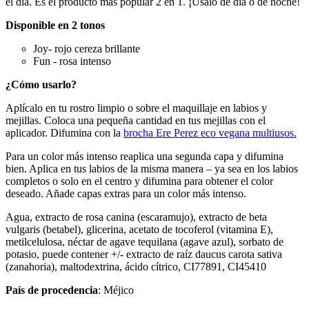
el día. Es el producto más popular 2 en 1. ¡Úsalo de día o de noche!
Disponible en 2 tonos
Joy- rojo cereza brillante
Fun - rosa intenso
¿Cómo usarlo?
Aplícalo en tu rostro limpio o sobre el maquillaje en labios y
mejillas. Coloca una pequeña cantidad en tus mejillas con el
aplicador. Difumina con la
brocha Ere Perez eco vegana multiusos.
Para un color más intenso reaplica una segunda capa y difumina
bien. Aplica en tus labios de la misma manera – ya sea en los labios
completos o solo en el centro y difumina para obtener el color
deseado. Añade capas extras para un color más intenso.
Agua, extracto de rosa canina (escaramujo), extracto de beta
vulgaris (betabel), glicerina, acetato de tocoferol (vitamina E),
metilcelulosa, néctar de agave tequilana (agave azul), sorbato de
potasio, puede contener +/- extracto de raíz daucus carota sativa
(zanahoria), maltodextrina, ácido cítrico, CI77891, CI45410
País de procedencia
: Méjico