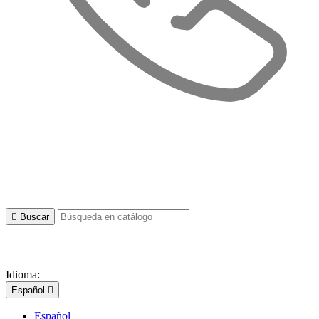

Buscar
Idioma:
Español

Español