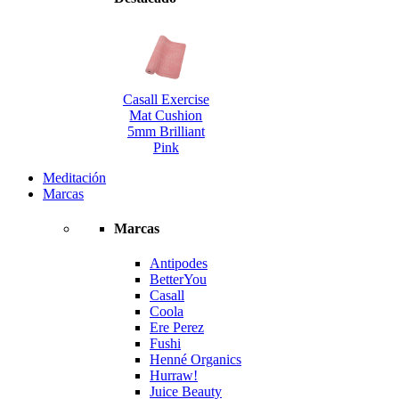
Casall Exercise
Mat Cushion
5mm Brilliant
Pink
Meditación
Marcas
Marcas
Antipodes
BetterYou
Casall
Coola
Ere Perez
Fushi
Henné Organics
Hurraw!
Juice Beauty