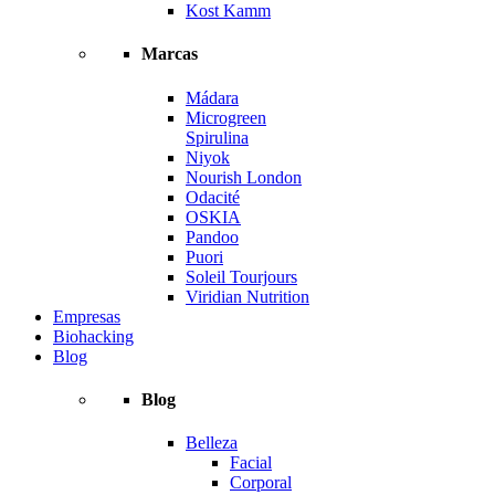
Kost Kamm
Marcas
Mádara
Microgreen
Spirulina
Niyok
Nourish London
Odacité
OSKIA
Pandoo
Puori
Soleil Tourjours
Viridian Nutrition
Empresas
Biohacking
Blog
Blog
Belleza
Facial
Corporal