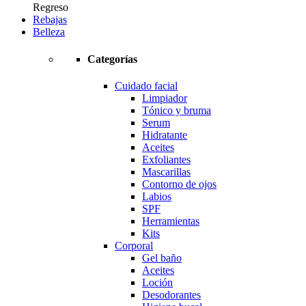
Regreso
Rebajas
Belleza
Categorías
Cuidado facial
Limpiador
Tónico y bruma
Serum
Hidratante
Aceites
Exfoliantes
Mascarillas
Contorno de ojos
Labios
SPF
Herramientas
Kits
Corporal
Gel baño
Aceites
Loción
Desodorantes