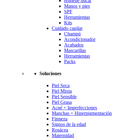
Higiene bucal
Manos y pies
SPF
Herramientas
Kits
Cuidado capilar
Champú
Acondicionador
Acabados
Mascarillas
Herramientas
Packs
Soluciones
Piel Seca
Piel Mixta
Piel Sensible
Piel Grasa
Acné + Imperfecciones
Manchas + Hiperpigmentación
Firmeza
Signos de la edad
Rosácea
Maternidad