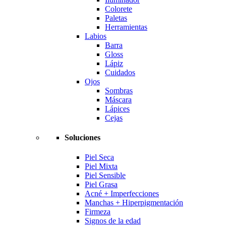
Colorete
Paletas
Herramientas
Labios
Barra
Gloss
Lápiz
Cuidados
Ojos
Sombras
Máscara
Lápices
Cejas
Soluciones
Piel Seca
Piel Mixta
Piel Sensible
Piel Grasa
Acné + Imperfecciones
Manchas + Hiperpigmentación
Firmeza
Signos de la edad