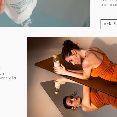
Todo co
absorci
VER 
l
un
res y la