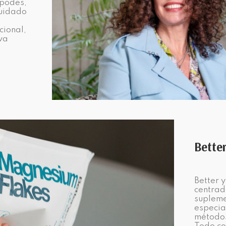
ipodes,
cuidado
cional,
va
Bette
Better 
centrad
supleme
especia
métodos