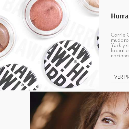
Hurra
Corrie C
mudaron
York y 
labial 
naciona
VER 