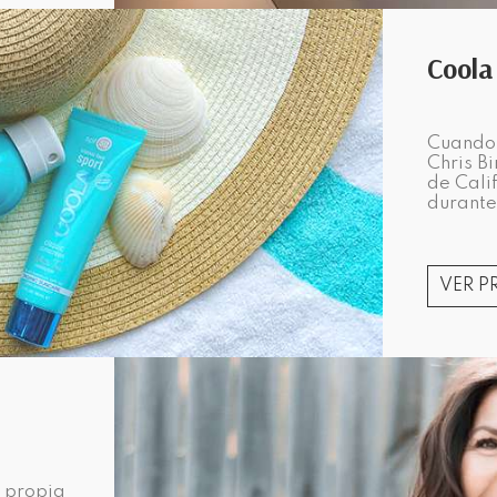
Coola
Cuando 
Chris B
de Cali
durante
VER 
 propia