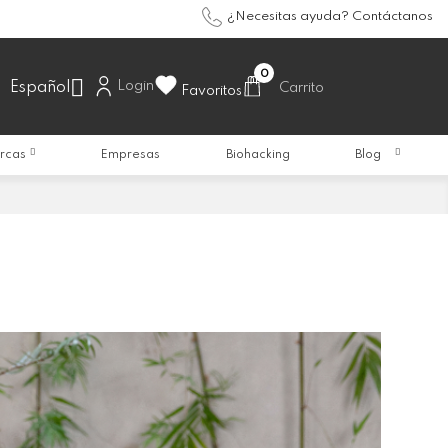
¿Necesitas ayuda? Contáctanos
0

Login
Español
Carrito
Favoritos
rcas
Empresas
Biohacking
Blog