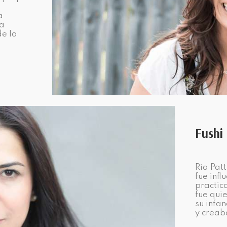
a
za
de la
Fushi
Ria Pat
fue inf
practic
fue quie
su infan
y creab