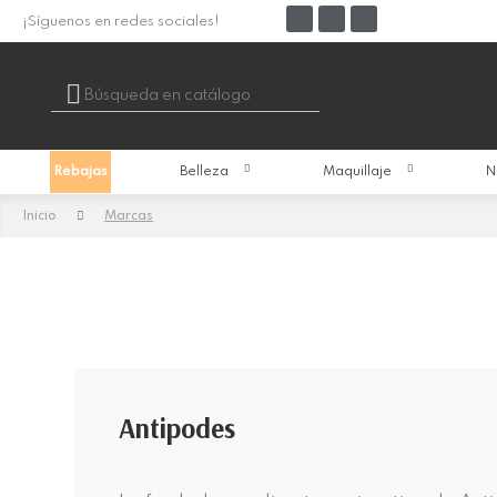
¡Síguenos en redes sociales!

Rebajas
Belleza
Maquillaje
N
Inicio
Marcas
Antipodes