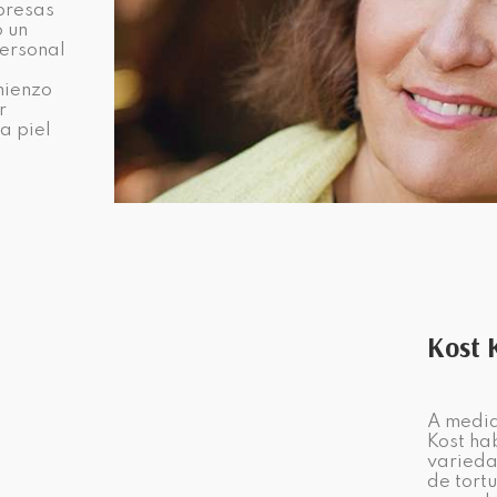
presas
ó un
personal
mienzo
r
a piel
Kost
A media
Kost ha
varieda
de tort