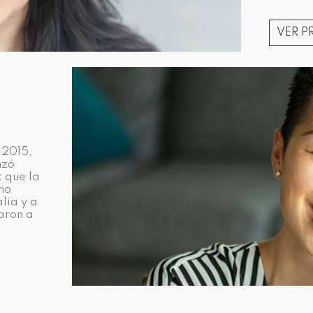
VER 
 2015,
nzó
t que la
mo
lia y a
aron a