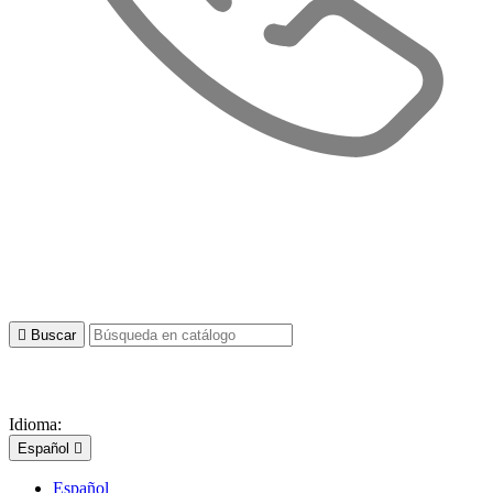

Buscar
Idioma:
Español

Español