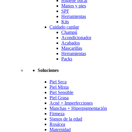
Higiene bucal
Manos y pies
SPF
Herramientas
Kits
Cuidado capilar
Champú
Acondicionador
Acabados
Mascarillas
Herramientas
Packs
Soluciones
Piel Seca
Piel Mixta
Piel Sensible
Piel Grasa
Acné + Imperfecciones
Manchas + Hiperpigmentación
Firmeza
Signos de la edad
Rosácea
Maternidad