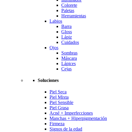
Colorete
Paletas
Herramientas
Labios
Barra
Gloss
Lápiz
Cuidados
Ojos
Sombras
Máscara
Lápices
Cejas
Soluciones
Piel Seca
Piel Mixta
Piel Sensible
Piel Grasa
Acné + Imperfecciones
Manchas + Hiperpigmentación
Firmeza
Signos de la edad