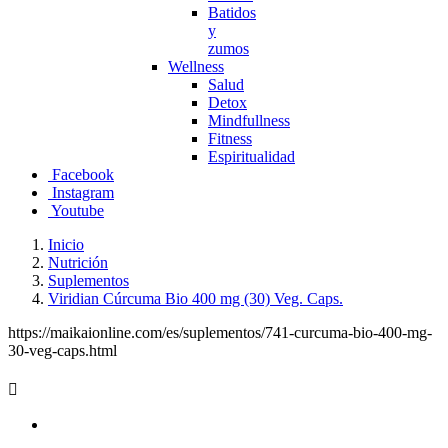
Batidos
y
zumos
Wellness
Salud
Detox
Mindfullness
Fitness
Espiritualidad
Facebook
Instagram
Youtube
Inicio
Nutrición
Suplementos
Viridian Cúrcuma Bio 400 mg (30) Veg. Caps.
https://maikaionline.com/es/suplementos/741-curcuma-bio-400-mg-
30-veg-caps.html
