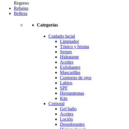
Regreso
Rebajas
Belleza
Categorías
Cuidado facial
Limpiador
Tónico y bruma
Serum
Hidratante
Aceites
Exfoliantes
Mascarillas
Contorno de ojos
Labios
SPF
Herramientas
Kits
Corporal
Gel baño
Aceites
Loción
Desodorantes