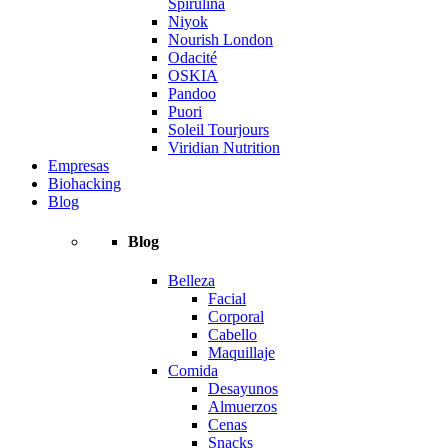
Spirulina
Niyok
Nourish London
Odacité
OSKIA
Pandoo
Puori
Soleil Tourjours
Viridian Nutrition
Empresas
Biohacking
Blog
Blog
Belleza
Facial
Corporal
Cabello
Maquillaje
Comida
Desayunos
Almuerzos
Cenas
Snacks