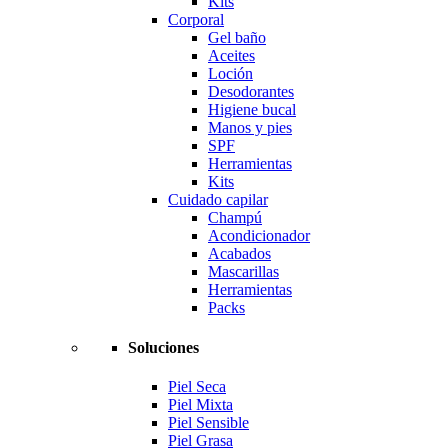
Kits
Corporal
Gel baño
Aceites
Loción
Desodorantes
Higiene bucal
Manos y pies
SPF
Herramientas
Kits
Cuidado capilar
Champú
Acondicionador
Acabados
Mascarillas
Herramientas
Packs
Soluciones
Piel Seca
Piel Mixta
Piel Sensible
Piel Grasa