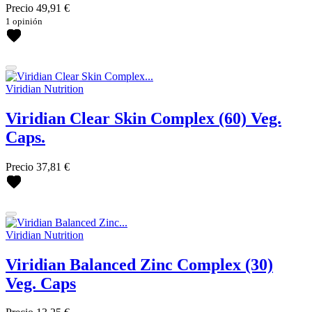
Calmante
Precio
49,91 €
Iluminador
1 opinión
Reafirmante
más...
menos
Distintivos
Viridian Nutrition
Ecológico
Viridian Clear Skin Complex (60) Veg.
Vegano
Caps.
más...
menos
Precio
37,81 €
Contenido
20 ud
más...
menos
Viridian Nutrition
Cantidad
Viridian Balanced Zinc Complex (30)
Veg. Caps
120 ud
150g