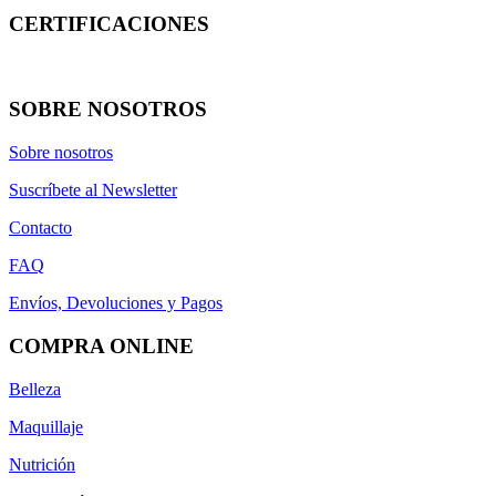
20 ud
CERTIFICACIONES
más...
menos
Cantidad
SOBRE NOSOTROS
120 ud
Sobre nosotros
150g
200 ml
Suscríbete al Newsletter
30 cápsulas
30 dosis
Contacto
60 cápsulas
FAQ
90 cápsulas
Envíos, Devoluciones y Pagos
más...
menos
COMPRA ONLINE
Novedades
Belleza
Novedades
Maquillaje
más...
menos
Ver productos
13
Nutrición