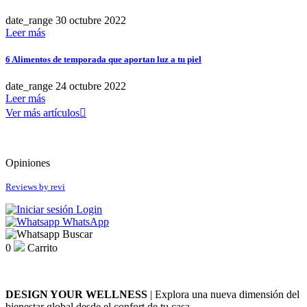
Antipodes
BetterYou
date_range
30
octubre
2022
Casall
Leer más
Coola
Ere Perez
6 Alimentos de temporada que aportan luz a tu piel
Fushi
Henné Organics
date_range
24
octubre
2022
Hurraw!
Leer más
Juice Beauty
Ver más artículos

Kost Kamm
Mádara
Microgreen Spirulina
Opiniones
Niyok
Nourish London
Reviews by
revi
Odacité
OSKIA
Login
Pandoo
WhatsApp
Buscar
Puori
0
Carrito
Soleil Tourjours
Viridian Nutrition
más...
menos
DESIGN YOUR WELLNESS
| Explora una nueva dimensión del
bienestar global desde el confort de tu casa