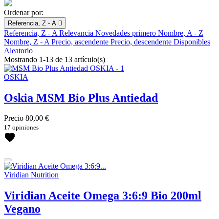
Ordenar por:
Referencia, Z - A

Referencia, Z - A
Relevancia
Novedades primero
Nombre, A - Z
Nombre, Z - A
Precio, ascendente
Precio, descendente
Disponibles
Aleatorio
Mostrando 1-13 de 13 artículo(s)
OSKIA
Oskia MSM Bio Plus Antiedad
Limpiar
Precio
80,00 €
Marcas
17 opiniones
Antipodes
BetterYou
Casall
Coola
Viridian Nutrition
Ere Perez
Fushi
Viridian Aceite Omega 3:6:9 Bio 200ml
Henné Organics
Vegano
Hurraw!
Juice Beauty