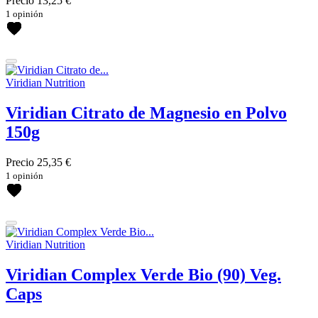
Precio
13,25 €
200 ml
1 opinión
30 cápsulas
30 dosis
60 cápsulas
90 cápsulas
más...
menos
Viridian Nutrition
Viridian Citrato de Magnesio en Polvo
Novedades
150g
Novedades
Precio
25,35 €
más...
menos
Ver productos
13
1 opinión
Viridian Nutrition
Viridian Complex Verde Bio (90) Veg.
Caps