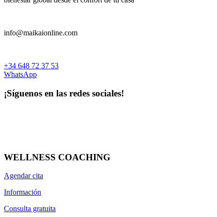
Precio
10
€
64
€
info@maikaionline.com
Solución / Efecto
Antiedad
+34 648 72 37 53
Antioxidante
WhatsApp
Calmante
Iluminador
¡Síguenos en las redes sociales!
Reafirmante
más...
menos
Distintivos
WELLNESS COACHING
Ecológico
Vegano
Agendar cita
más...
menos
Información
Contenido
Consulta gratuita