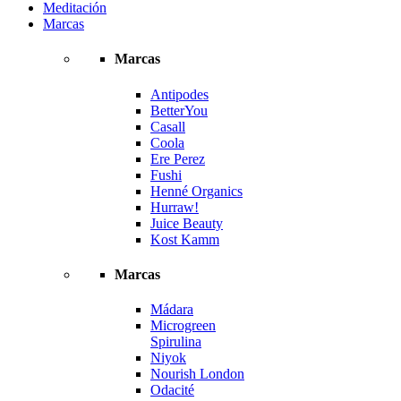
Meditación
Marcas
Marcas
Antipodes
BetterYou
Casall
Coola
Ere Perez
Fushi
Henné Organics
Hurraw!
Juice Beauty
Kost Kamm
Marcas
Mádara
Microgreen
Spirulina
Niyok
Nourish London
Odacité