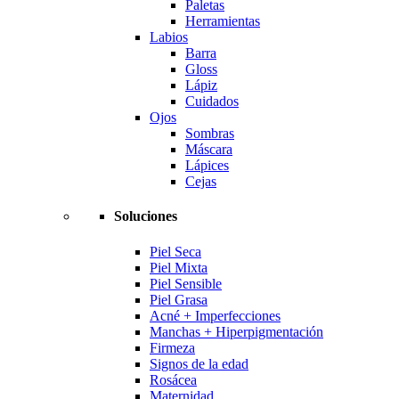
Paletas
Herramientas
Labios
Barra
Gloss
Lápiz
Cuidados
Ojos
Sombras
Máscara
Lápices
Cejas
Soluciones
Piel Seca
Piel Mixta
Piel Sensible
Piel Grasa
Acné + Imperfecciones
Manchas + Hiperpigmentación
Firmeza
Signos de la edad
Rosácea
Maternidad